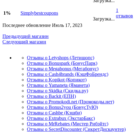
Загрузка...
1
1%
Simplybestcoupons
отзывов
Загрузка...
Последнее обновление Июль 17, 2023
Предыдущий магазин
Следующий магазин
Отзывы о Letyshops (Летишопс)
Отзывы о Bonuspark (БонусПарк)
Отзывы о Megabonus (Мегабонус)
Отзывы о Cash4brands (КэшФоБрендс)
Отзывы о Kopikot (Копикот)
Отзывы о Yamaneta (Яманета)
Отзывы о Skidka (Скидка.ру)
Отзывы о Backit (ЕПН)
Отзывы о Promokodi.net (Промокоды.нет)
Отзывы о Bonus2you (БонусТуЮ)
Отзывы о Cashbe (Кэшби)
Отзывы о Extrabux (ЭкстарБакс)
Отзывы о MrRebates (Мистер Рибэйтс)
Отзывы о SecretDiscounter (СикретДискаунтер)