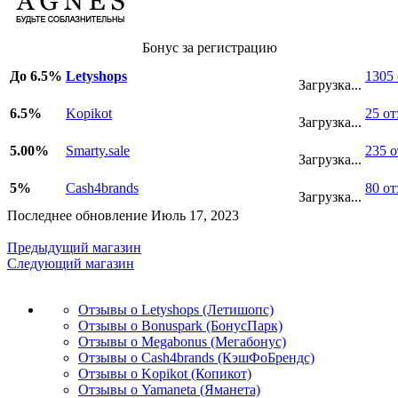
Бонус за регистрацию
До 6.5%
Letyshops
1305
Загрузка...
6.5%
Kopikot
25 о
Загрузка...
5.00%
Smarty.sale
235 
Загрузка...
5%
Cash4brands
80 о
Загрузка...
Последнее обновление Июль 17, 2023
Предыдущий магазин
Следующий магазин
Отзывы о Letyshops (Летишопс)
Отзывы о Bonuspark (БонусПарк)
Отзывы о Megabonus (Мегабонус)
Отзывы о Cash4brands (КэшФоБрендс)
Отзывы о Kopikot (Копикот)
Отзывы о Yamaneta (Яманета)