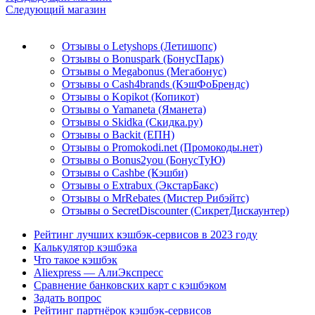
Следующий магазин
Отзывы о Letyshops (Летишопс)
Отзывы о Bonuspark (БонусПарк)
Отзывы о Megabonus (Мегабонус)
Отзывы о Cash4brands (КэшФоБрендс)
Отзывы о Kopikot (Копикот)
Отзывы о Yamaneta (Яманета)
Отзывы о Skidka (Скидка.ру)
Отзывы о Backit (ЕПН)
Отзывы о Promokodi.net (Промокоды.нет)
Отзывы о Bonus2you (БонусТуЮ)
Отзывы о Cashbe (Кэшби)
Отзывы о Extrabux (ЭкстарБакс)
Отзывы о MrRebates (Мистер Рибэйтс)
Отзывы о SecretDiscounter (СикретДискаунтер)
Рейтинг лучших кэшбэк-сервисов в 2023 году
Калькулятор кэшбэка
Что такое кэшбэк
Aliexpress — АлиЭкспресс
Сравнение банковских карт с кэшбэком
Задать вопрос
Рейтинг партнёрок кэшбэк-сервисов