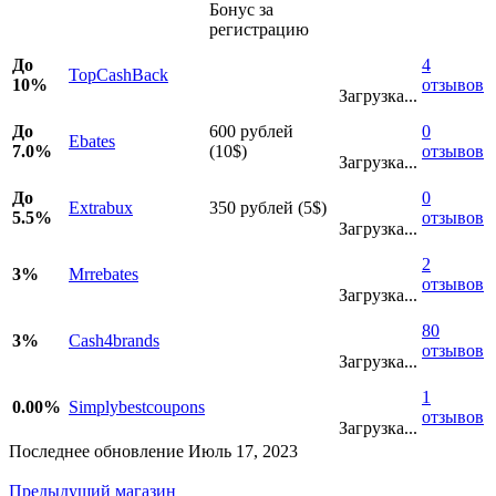
Бонус за
регистрацию
До
4
TopCashBack
10%
отзывов
Загрузка...
До
600 рублей
0
Ebates
7.0%
(10$)
отзывов
Загрузка...
До
0
Extrabux
350 рублей (5$)
5.5%
отзывов
Загрузка...
2
3%
Mrrebates
отзывов
Загрузка...
80
3%
Cash4brands
отзывов
Загрузка...
1
0.00%
Simplybestcoupons
отзывов
Загрузка...
Последнее обновление Июль 17, 2023
Предыдущий магазин