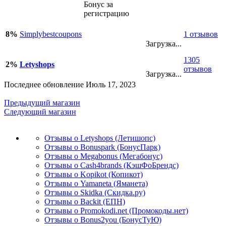
Бонус за
регистрацию
8%
Simplybestcoupons
1 отзывов
Загрузка...
1305
2%
Letyshops
отзывов
Загрузка...
Последнее обновление Июль 17, 2023
Предыдущий магазин
Следующий магазин
Отзывы о Letyshops (Летишопс)
Отзывы о Bonuspark (БонусПарк)
Отзывы о Megabonus (Мегабонус)
Отзывы о Cash4brands (КэшФоБрендс)
Отзывы о Kopikot (Копикот)
Отзывы о Yamaneta (Яманета)
Отзывы о Skidka (Скидка.ру)
Отзывы о Backit (ЕПН)
Отзывы о Promokodi.net (Промокоды.нет)
Отзывы о Bonus2you (БонусТуЮ)