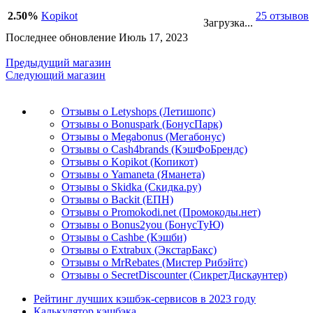
2.50%
Kopikot
25 отзывов
Загрузка...
Последнее обновление Июль 17, 2023
Предыдущий магазин
Следующий магазин
Отзывы о Letyshops (Летишопс)
Отзывы о Bonuspark (БонусПарк)
Отзывы о Megabonus (Мегабонус)
Отзывы о Cash4brands (КэшФоБрендс)
Отзывы о Kopikot (Копикот)
Отзывы о Yamaneta (Яманета)
Отзывы о Skidka (Скидка.ру)
Отзывы о Backit (ЕПН)
Отзывы о Promokodi.net (Промокоды.нет)
Отзывы о Bonus2you (БонусТуЮ)
Отзывы о Cashbe (Кэшби)
Отзывы о Extrabux (ЭкстарБакс)
Отзывы о MrRebates (Мистер Рибэйтс)
Отзывы о SecretDiscounter (СикретДискаунтер)
Рейтинг лучших кэшбэк-сервисов в 2023 году
Калькулятор кэшбэка