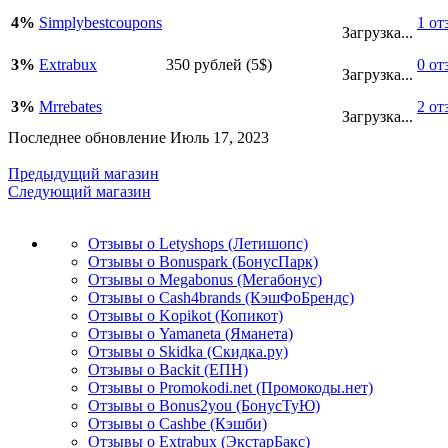
4%
Simplybestcoupons
1 от
Загрузка...
3%
Extrabux
350 рублей (5$)
0 от
Загрузка...
3%
Mrrebates
2 от
Загрузка...
Последнее обновление Июль 17, 2023
Предыдущий магазин
Следующий магазин
Отзывы о Letyshops (Летишопс)
Отзывы о Bonuspark (БонусПарк)
Отзывы о Megabonus (Мегабонус)
Отзывы о Cash4brands (КэшФоБрендс)
Отзывы о Kopikot (Копикот)
Отзывы о Yamaneta (Яманета)
Отзывы о Skidka (Скидка.ру)
Отзывы о Backit (ЕПН)
Отзывы о Promokodi.net (Промокоды.нет)
Отзывы о Bonus2you (БонусТуЮ)
Отзывы о Cashbe (Кэшби)
Отзывы о Extrabux (ЭкстарБакс)