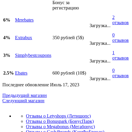
Бонус за
регистрацию
2
6%
Mrrebates
отзывов
Загрузка...
0
4%
Extrabux
350 рублей (5$)
отзывов
Загрузка...
1
3%
Simplybestcoupons
отзывов
Загрузка...
0
2.5%
Ebates
600 рублей (10$)
отзывов
Загрузка...
Последнее обновление Июль 17, 2023
Предыдущий магазин
Следующий магазин
Отзывы о Letyshops (Летишопс)
Отзывы о Bonuspark (БонусПарк)
Отзывы о Megabonus (Мегабонус)
Отзывы о Cash4brands (КэшФоБрендс)