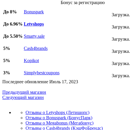
Бонус за регистрацию
До 8%
Bonuspark
Загрузка.
До 6.96%
Letyshops
Загрузка.
До 5.50%
Smarty.sale
Загрузка.
5%
Cash4brands
Загрузка.
5%
Kopikot
Загрузка.
3%
Simplybestcoupons
Загрузка.
Последнее обновление Июль 17, 2023
Предыдущий магазин
Следующий магазин
Отзывы о Letyshops (Летишопс)
Отзывы о Bonuspark (БонусПарк)
Отзывы о Megabonus (Мегабонус)
Отзывы о Cash4brands (КэшФоБрендс)