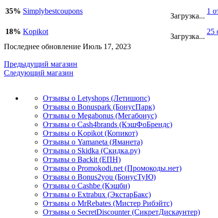
35%
Simplybestcoupons
1 о
Загрузка...
18%
Kopikot
25 
Загрузка...
Последнее обновление Июль 17, 2023
Предыдущий магазин
Следующий магазин
Отзывы о Letyshops (Летишопс)
Отзывы о Bonuspark (БонусПарк)
Отзывы о Megabonus (Мегабонус)
Отзывы о Cash4brands (КэшФоБрендс)
Отзывы о Kopikot (Копикот)
Отзывы о Yamaneta (Яманета)
Отзывы о Skidka (Скидка.ру)
Отзывы о Backit (ЕПН)
Отзывы о Promokodi.net (Промокоды.нет)
Отзывы о Bonus2you (БонусТуЮ)
Отзывы о Cashbe (Кэшби)
Отзывы о Extrabux (ЭкстарБакс)
Отзывы о MrRebates (Мистер Рибэйтс)
Отзывы о SecretDiscounter (СикретДискаунтер)