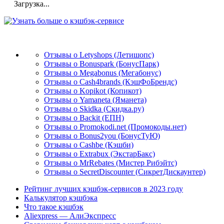
Загрузка...
Отзывы о Letyshops (Летишопс)
Отзывы о Bonuspark (БонусПарк)
Отзывы о Megabonus (Мегабонус)
Отзывы о Cash4brands (КэшФоБрендс)
Отзывы о Kopikot (Копикот)
Отзывы о Yamaneta (Яманета)
Отзывы о Skidka (Скидка.ру)
Отзывы о Backit (ЕПН)
Отзывы о Promokodi.net (Промокоды.нет)
Отзывы о Bonus2you (БонусТуЮ)
Отзывы о Cashbe (Кэшби)
Отзывы о Extrabux (ЭкстарБакс)
Отзывы о MrRebates (Мистер Рибэйтс)
Отзывы о SecretDiscounter (СикретДискаунтер)
Рейтинг лучших кэшбэк-сервисов в 2023 году
Калькулятор кэшбэка
Что такое кэшбэк
Aliexpress — АлиЭкспресс