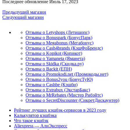
Последнее обновление Июль 17, 2023
Предыдущий магазин
Следующий магазин
Отзывы о Letyshops (Летишопс)
Отзывы о Bonuspark (БонусПарк)
Отзывы о Megabonus (Мегабонус)
Отзывы о Cash4brands (КэшФоБрендс)
Отзывы о Kopikot (Копикот)
Отзывы о Yamaneta (Яманета)
Отзывы о Skidka (Скидка.ру)
Отзывы о Backit (ЕПН)
Отзывы о Promokodi.net (Промокоды.нет)
Отзывы о Bonus2you (БонусТуЮ)
Отзывы о Cashbe (Кэшби)
Отзывы о Extrabux (ЭкстарБакс)
Отзывы о MrRebates (Мистер Рибэйтс)
Отзывы о SecretDiscounter (СикретДискаунтер)
Рейтинг лучших кэшбэк-сервисов в 2023 году
Калькулятор кэшбэка
Что такое кэшбэк
Aliexpress — АлиЭкспресс