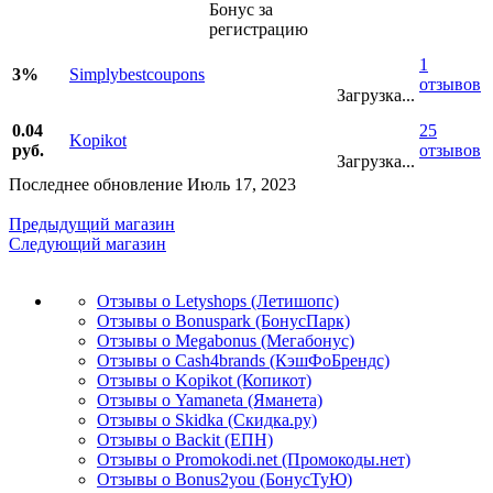
Бонус за
регистрацию
1
3%
Simplybestcoupons
отзывов
Загрузка...
0.04
25
Kopikot
руб.
отзывов
Загрузка...
Последнее обновление Июль 17, 2023
Предыдущий магазин
Следующий магазин
Отзывы о Letyshops (Летишопс)
Отзывы о Bonuspark (БонусПарк)
Отзывы о Megabonus (Мегабонус)
Отзывы о Cash4brands (КэшФоБрендс)
Отзывы о Kopikot (Копикот)
Отзывы о Yamaneta (Яманета)
Отзывы о Skidka (Скидка.ру)
Отзывы о Backit (ЕПН)
Отзывы о Promokodi.net (Промокоды.нет)
Отзывы о Bonus2you (БонусТуЮ)