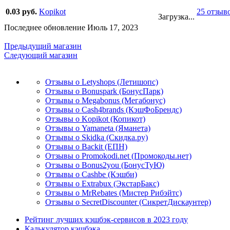
0.03 руб.
Kopikot
25 отзыв
Загрузка...
Последнее обновление Июль 17, 2023
Предыдущий магазин
Следующий магазин
Отзывы о Letyshops (Летишопс)
Отзывы о Bonuspark (БонусПарк)
Отзывы о Megabonus (Мегабонус)
Отзывы о Cash4brands (КэшФоБрендс)
Отзывы о Kopikot (Копикот)
Отзывы о Yamaneta (Яманета)
Отзывы о Skidka (Скидка.ру)
Отзывы о Backit (ЕПН)
Отзывы о Promokodi.net (Промокоды.нет)
Отзывы о Bonus2you (БонусТуЮ)
Отзывы о Cashbe (Кэшби)
Отзывы о Extrabux (ЭкстарБакс)
Отзывы о MrRebates (Мистер Рибэйтс)
Отзывы о SecretDiscounter (СикретДискаунтер)
Рейтинг лучших кэшбэк-сервисов в 2023 году
Калькулятор кэшбэка