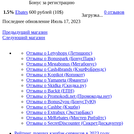
Бонус за регистрацию
1.5%
Ebates
600 рублей (10$)
0 отзывов
Загрузка...
Последнее обновление Июль 17, 2023
Предыдущий магазин
Следующий магазин
Отзывы о Letyshops (Летишопс)
Отзывы о Bonuspark (БонусПарк)
Отзывы о Megabonus (Мегабонус)
Отзывы о Cash4brands (КэшФоБрендс)
Отзывы о Kopikot (Копикот)
Отзывы о Yamaneta (Яманета)
Отзывы о Skidka (Скидка.ру)
Отзывы о Backit (ЕПН)
Отзывы о Promokodi.net (Промокоды.нет)
Отзывы о Bonus2you (БонусТуЮ)
Отзывы о Cashbe (Кэшби)
Отзывы о Extrabux (ЭкстарБакс)
Отзывы о MrRebates (Мистер Рибэйтс)
Отзывы о SecretDiscounter (СикретДискаунтер)
Рейтинг лучших кэшбэк-сервисов в 2023 году