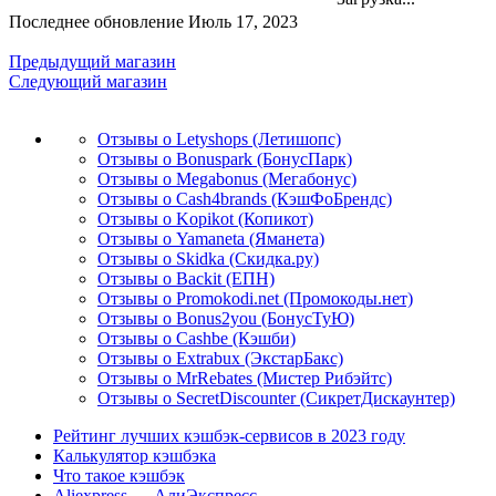
Последнее обновление Июль 17, 2023
Предыдущий магазин
Следующий магазин
Отзывы о Letyshops (Летишопс)
Отзывы о Bonuspark (БонусПарк)
Отзывы о Megabonus (Мегабонус)
Отзывы о Cash4brands (КэшФоБрендс)
Отзывы о Kopikot (Копикот)
Отзывы о Yamaneta (Яманета)
Отзывы о Skidka (Скидка.ру)
Отзывы о Backit (ЕПН)
Отзывы о Promokodi.net (Промокоды.нет)
Отзывы о Bonus2you (БонусТуЮ)
Отзывы о Cashbe (Кэшби)
Отзывы о Extrabux (ЭкстарБакс)
Отзывы о MrRebates (Мистер Рибэйтс)
Отзывы о SecretDiscounter (СикретДискаунтер)
Рейтинг лучших кэшбэк-сервисов в 2023 году
Калькулятор кэшбэка
Что такое кэшбэк
Aliexpress — АлиЭкспресс