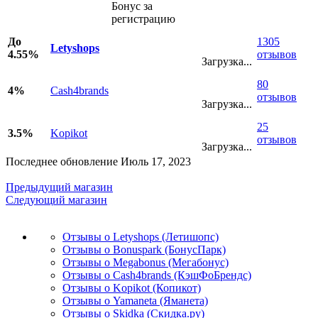
Бонус за
регистрацию
До
1305
Letyshops
4.55%
отзывов
Загрузка...
80
4%
Cash4brands
отзывов
Загрузка...
25
3.5%
Kopikot
отзывов
Загрузка...
Последнее обновление Июль 17, 2023
Предыдущий магазин
Следующий магазин
Отзывы о Letyshops (Летишопс)
Отзывы о Bonuspark (БонусПарк)
Отзывы о Megabonus (Мегабонус)
Отзывы о Cash4brands (КэшФоБрендс)
Отзывы о Kopikot (Копикот)
Отзывы о Yamaneta (Яманета)
Отзывы о Skidka (Скидка.ру)