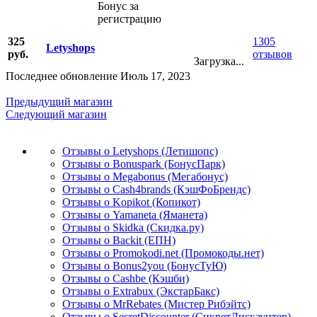
Бонус за
регистрацию
325
1305
Letyshops
руб.
отзывов
Загрузка...
Последнее обновление Июль 17, 2023
Предыдущий магазин
Следующий магазин
Отзывы о Letyshops (Летишопс)
Отзывы о Bonuspark (БонусПарк)
Отзывы о Megabonus (Мегабонус)
Отзывы о Cash4brands (КэшФоБрендс)
Отзывы о Kopikot (Копикот)
Отзывы о Yamaneta (Яманета)
Отзывы о Skidka (Скидка.ру)
Отзывы о Backit (ЕПН)
Отзывы о Promokodi.net (Промокоды.нет)
Отзывы о Bonus2you (БонусТуЮ)
Отзывы о Cashbe (Кэшби)
Отзывы о Extrabux (ЭкстарБакс)
Отзывы о MrRebates (Мистер Рибэйтс)
Отзывы о SecretDiscounter (СикретДискаунтер)