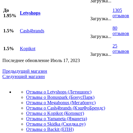
Загрузка...
До
1305
Letyshops
1.95%
отзывов
Загрузка...
80
1.5%
Cash4brands
отзывов
Загрузка...
25
1.5%
Kopikot
отзывов
Загрузка...
Последнее обновление Июль 17, 2023
Предыдущий магазин
Следующий магазин
Отзывы о Letyshops (Летишопс)
Отзывы о Bonuspark (БонусПарк)
Отзывы о Megabonus (Мегабонус)
Отзывы о Cash4brands (КэшФоБрендс)
Отзывы о Kopikot (Копикот)
Отзывы о Yamaneta (Яманета)
Отзывы о Skidka (Скидка.ру)
Отзывы о Backit (ЕПН)