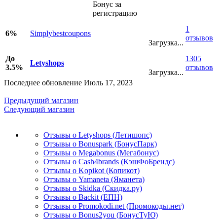
Бонус за
регистрацию
1
6%
Simplybestcoupons
отзывов
Загрузка...
До
1305
Letyshops
3.5%
отзывов
Загрузка...
Последнее обновление Июль 17, 2023
Предыдущий магазин
Следующий магазин
Отзывы о Letyshops (Летишопс)
Отзывы о Bonuspark (БонусПарк)
Отзывы о Megabonus (Мегабонус)
Отзывы о Cash4brands (КэшФоБрендс)
Отзывы о Kopikot (Копикот)
Отзывы о Yamaneta (Яманета)
Отзывы о Skidka (Скидка.ру)
Отзывы о Backit (ЕПН)
Отзывы о Promokodi.net (Промокоды.нет)
Отзывы о Bonus2you (БонусТуЮ)