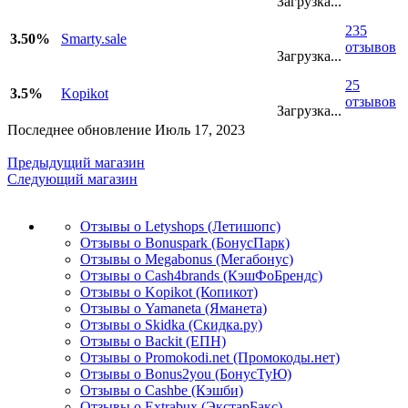
Загрузка...
235
3.50%
Smarty.sale
отзывов
Загрузка...
25
3.5%
Kopikot
отзывов
Загрузка...
Последнее обновление Июль 17, 2023
Предыдущий магазин
Следующий магазин
Отзывы о Letyshops (Летишопс)
Отзывы о Bonuspark (БонусПарк)
Отзывы о Megabonus (Мегабонус)
Отзывы о Cash4brands (КэшФоБрендс)
Отзывы о Kopikot (Копикот)
Отзывы о Yamaneta (Яманета)
Отзывы о Skidka (Скидка.ру)
Отзывы о Backit (ЕПН)
Отзывы о Promokodi.net (Промокоды.нет)
Отзывы о Bonus2you (БонусТуЮ)
Отзывы о Cashbe (Кэшби)
Отзывы о Extrabux (ЭкстарБакс)