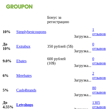
Бонус за
регистрацию
1
10%
Simplybestcoupons
отзывов
Загрузка...
До
0
Extrabux
350 рублей (5$)
10%
отзывов
Загрузка...
600 рублей
0
9.0%
Ebates
(10$)
отзывов
Загрузка...
2
6%
Mrrebates
отзывов
Загрузка...
80
5%
Cash4brands
отзывов
Загрузка...
До
1305
Letyshops
4.55%
отзывов