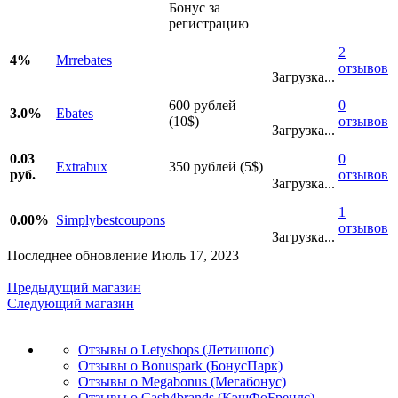
Бонус за
регистрацию
2
4%
Mrrebates
отзывов
Загрузка...
600 рублей
0
3.0%
Ebates
(10$)
отзывов
Загрузка...
0.03
0
Extrabux
350 рублей (5$)
руб.
отзывов
Загрузка...
1
0.00%
Simplybestcoupons
отзывов
Загрузка...
Последнее обновление Июль 17, 2023
Предыдущий магазин
Следующий магазин
Отзывы о Letyshops (Летишопс)
Отзывы о Bonuspark (БонусПарк)
Отзывы о Megabonus (Мегабонус)
Отзывы о Cash4brands (КэшФоБрендс)