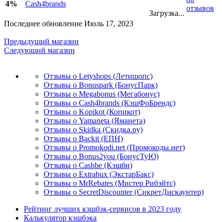
4%
Cash4brands
отзывов
Загрузка...
Последнее обновление Июль 17, 2023
Предыдущий магазин
Следующий магазин
Отзывы о Letyshops (Летишопс)
Отзывы о Bonuspark (БонусПарк)
Отзывы о Megabonus (Мегабонус)
Отзывы о Cash4brands (КэшФоБрендс)
Отзывы о Kopikot (Копикот)
Отзывы о Yamaneta (Яманета)
Отзывы о Skidka (Скидка.ру)
Отзывы о Backit (ЕПН)
Отзывы о Promokodi.net (Промокоды.нет)
Отзывы о Bonus2you (БонусТуЮ)
Отзывы о Cashbe (Кэшби)
Отзывы о Extrabux (ЭкстарБакс)
Отзывы о MrRebates (Мистер Рибэйтс)
Отзывы о SecretDiscounter (СикретДискаунтер)
Рейтинг лучших кэшбэк-сервисов в 2023 году
Калькулятор кэшбэка