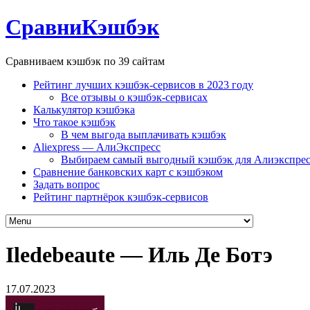
СравниКэшбэк
Сравниваем кэшбэк по 39 сайтам
Рейтинг лучших кэшбэк-сервисов в 2023 году
Все отзывы о кэшбэк-сервисах
Калькулятор кэшбэка
Что такое кэшбэк
В чем выгода выплачивать кэшбэк
Aliexpress — АлиЭкспресс
Выбираем самый выгодный кэшбэк для Алиэкспрес
Сравнение банковских карт с кэшбэком
Задать вопрос
Рейтинг партнёрок кэшбэк-сервисов
Iledebeaute — Иль Де Ботэ
17.07.2023