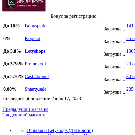
Бонус за регистрацию
До 10%
Bonuspark
141
Загрузка...
6%
Kopikot
25 
Загрузка...
До 5.8%
Letyshops
130
Загрузка...
До 5.78%
Promokodi
29 
Загрузка...
До 5.76%
Cash4brands
80 
Загрузка...
0.00%
Smarty.sale
235
Загрузка...
Последнее обновление Июль 17, 2023
Предыдущий магазин
Следующий магазин
Отзывы о Letyshops (Летишопс)