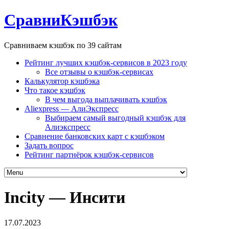
СравниКэшбэк
Сравниваем кэшбэк по 39 сайтам
Рейтинг лучших кэшбэк-сервисов в 2023 году
Все отзывы о кэшбэк-сервисах
Калькулятор кэшбэка
Что такое кэшбэк
В чем выгода выплачивать кэшбэк
Aliexpress — АлиЭкспресс
Выбираем самый выгодный кэшбэк для
Алиэкспресс
Сравнение банковских карт с кэшбэком
Задать вопрос
Рейтинг партнёрок кэшбэк-сервисов
Incity — Инсити
17.07.2023