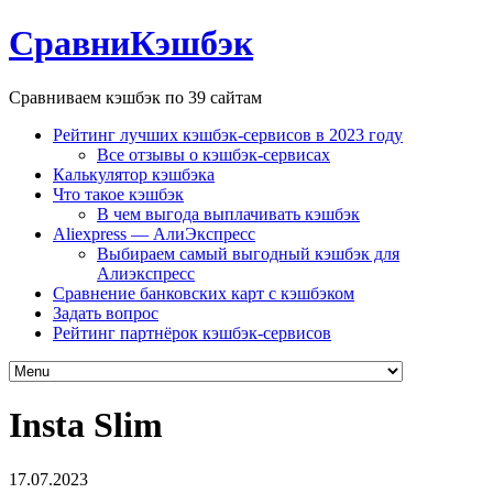
СравниКэшбэк
Сравниваем кэшбэк по 39 сайтам
Рейтинг лучших кэшбэк-сервисов в 2023 году
Все отзывы о кэшбэк-сервисах
Калькулятор кэшбэка
Что такое кэшбэк
В чем выгода выплачивать кэшбэк
Aliexpress — АлиЭкспресс
Выбираем самый выгодный кэшбэк для
Алиэкспресс
Сравнение банковских карт с кэшбэком
Задать вопрос
Рейтинг партнёрок кэшбэк-сервисов
Insta Slim
17.07.2023