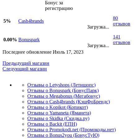
Бонус за
регистрацию
80
5%
Cash4brands
отзывов
Загрузка...
141
0.00%
Bonuspark
отзывов
Загрузка...
Последнее обновление Июль 17, 2023
Предыдущий магазин
Следующий магазин
Отзывы о Letyshops (Летишопс)
Отзывы о Bonuspark (БонусПарк)
Отзывы о Megabonus (Мегабонус)
Отзывы о Cash4brands (КэшФоБрендс)
Отзывы о Kopikot (Копикот)
Отзывы о Yamaneta (Яманета)
Отзывы о Skidka (Скидка.ру)
Отзывы о Backit (ЕПН)
Отзывы о Promokodi.net (Промокоды.нет)
Отзывы о Bonus2you (БонусТуЮ)