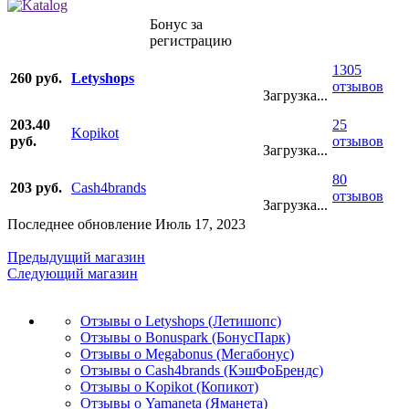
Бонус за
регистрацию
1305
260 руб.
Letyshops
отзывов
Загрузка...
203.40
25
Kopikot
руб.
отзывов
Загрузка...
80
203 руб.
Cash4brands
отзывов
Загрузка...
Последнее обновление Июль 17, 2023
Предыдущий магазин
Следующий магазин
Отзывы о Letyshops (Летишопс)
Отзывы о Bonuspark (БонусПарк)
Отзывы о Megabonus (Мегабонус)
Отзывы о Cash4brands (КэшФоБрендс)
Отзывы о Kopikot (Копикот)
Отзывы о Yamaneta (Яманета)