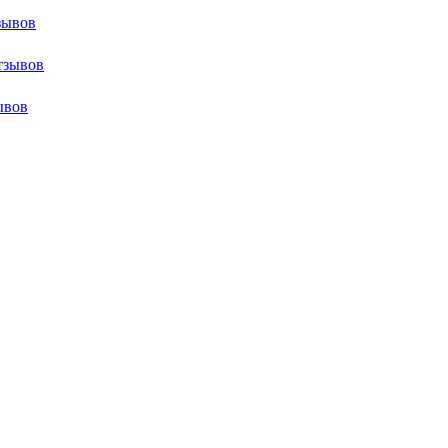
зывов
тзывов
ывов