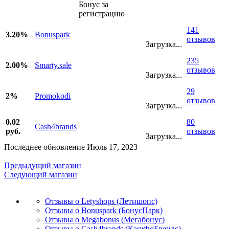
Бонус за
регистрацию
141
3.20%
Bonuspark
отзывов
Загрузка...
235
2.00%
Smarty.sale
отзывов
Загрузка...
29
2%
Promokodi
отзывов
Загрузка...
0.02
80
Cash4brands
руб.
отзывов
Загрузка...
Последнее обновление Июль 17, 2023
Предыдущий магазин
Следующий магазин
Отзывы о Letyshops (Летишопс)
Отзывы о Bonuspark (БонусПарк)
Отзывы о Megabonus (Мегабонус)
Отзывы о Cash4brands (КэшФоБрендс)