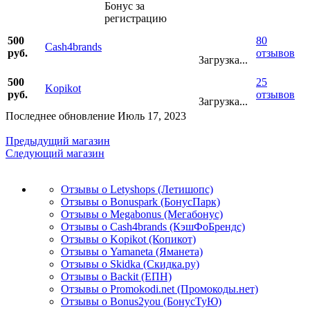
Бонус за
регистрацию
500
80
Cash4brands
руб.
отзывов
Загрузка...
500
25
Kopikot
руб.
отзывов
Загрузка...
Последнее обновление Июль 17, 2023
Предыдущий магазин
Следующий магазин
Отзывы о Letyshops (Летишопс)
Отзывы о Bonuspark (БонусПарк)
Отзывы о Megabonus (Мегабонус)
Отзывы о Cash4brands (КэшФоБрендс)
Отзывы о Kopikot (Копикот)
Отзывы о Yamaneta (Яманета)
Отзывы о Skidka (Скидка.ру)
Отзывы о Backit (ЕПН)
Отзывы о Promokodi.net (Промокоды.нет)
Отзывы о Bonus2you (БонусТуЮ)