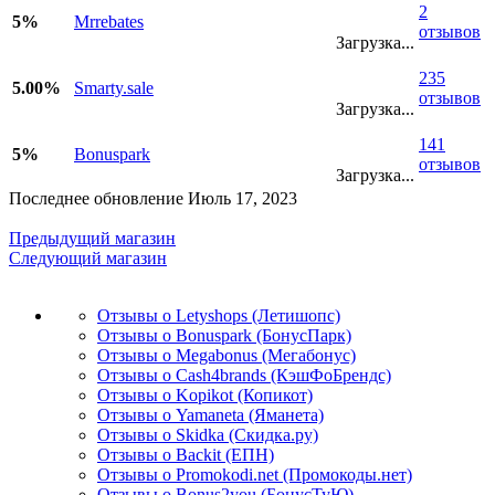
2
5%
Mrrebates
отзывов
Загрузка...
235
5.00%
Smarty.sale
отзывов
Загрузка...
141
5%
Bonuspark
отзывов
Загрузка...
Последнее обновление Июль 17, 2023
Предыдущий магазин
Следующий магазин
Отзывы о Letyshops (Летишопс)
Отзывы о Bonuspark (БонусПарк)
Отзывы о Megabonus (Мегабонус)
Отзывы о Cash4brands (КэшФоБрендс)
Отзывы о Kopikot (Копикот)
Отзывы о Yamaneta (Яманета)
Отзывы о Skidka (Скидка.ру)
Отзывы о Backit (ЕПН)
Отзывы о Promokodi.net (Промокоды.нет)
Отзывы о Bonus2you (БонусТуЮ)