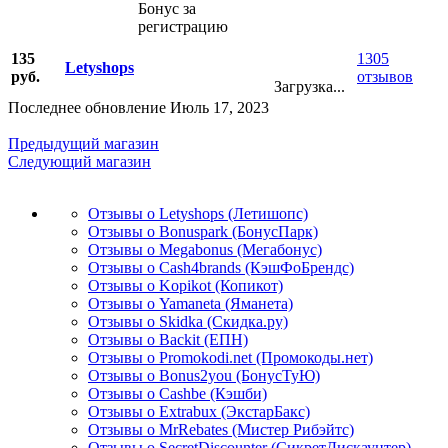
Бонус за
регистрацию
135
1305
Letyshops
руб.
отзывов
Загрузка...
Последнее обновление Июль 17, 2023
Предыдущий магазин
Следующий магазин
Отзывы о Letyshops (Летишопс)
Отзывы о Bonuspark (БонусПарк)
Отзывы о Megabonus (Мегабонус)
Отзывы о Cash4brands (КэшФоБрендс)
Отзывы о Kopikot (Копикот)
Отзывы о Yamaneta (Яманета)
Отзывы о Skidka (Скидка.ру)
Отзывы о Backit (ЕПН)
Отзывы о Promokodi.net (Промокоды.нет)
Отзывы о Bonus2you (БонусТуЮ)
Отзывы о Cashbe (Кэшби)
Отзывы о Extrabux (ЭкстарБакс)
Отзывы о MrRebates (Мистер Рибэйтс)
Отзывы о SecretDiscounter (СикретДискаунтер)