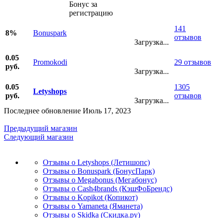
Бонус за
регистрацию
141
8%
Bonuspark
отзывов
Загрузка...
0.05
Promokodi
29 отзывов
руб.
Загрузка...
0.05
1305
Letyshops
руб.
отзывов
Загрузка...
Последнее обновление Июль 17, 2023
Предыдущий магазин
Следующий магазин
Отзывы о Letyshops (Летишопс)
Отзывы о Bonuspark (БонусПарк)
Отзывы о Megabonus (Мегабонус)
Отзывы о Cash4brands (КэшФоБрендс)
Отзывы о Kopikot (Копикот)
Отзывы о Yamaneta (Яманета)
Отзывы о Skidka (Скидка.ру)