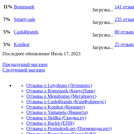
11%
Bonuspark
141 отзы
Загрузка...
7%
Smarty.sale
235 отзы
Загрузка...
5%
Cash4brands
80 отзыв
Загрузка...
5%
Kopikot
25 отзыв
Загрузка...
Последнее обновление Июль 17, 2023
Предыдущий магазин
Следующий магазин
Отзывы о Letyshops (Летишопс)
Отзывы о Bonuspark (БонусПарк)
Отзывы о Megabonus (Мегабонус)
Отзывы о Cash4brands (КэшФоБрендс)
Отзывы о Kopikot (Копикот)
Отзывы о Yamaneta (Яманета)
Отзывы о Skidka (Скидка.ру)
Отзывы о Backit (ЕПН)
Отзывы о Promokodi.net (Промокоды.нет)
Отзывы о Bonus2you (БонусТуЮ)