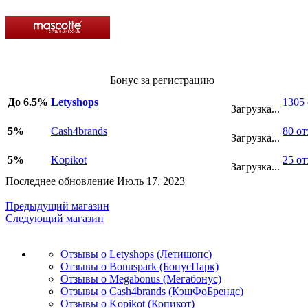
Бонус за регистрацию
До 6.5%
Letyshops
1305
Загрузка...
5%
Cash4brands
80 о
Загрузка...
5%
Kopikot
25 о
Загрузка...
Последнее обновление Июль 17, 2023
Предыдущий магазин
Следующий магазин
Отзывы о Letyshops (Летишопс)
Отзывы о Bonuspark (БонусПарк)
Отзывы о Megabonus (Мегабонус)
Отзывы о Cash4brands (КэшФоБрендс)
Отзывы о Kopikot (Копикот)