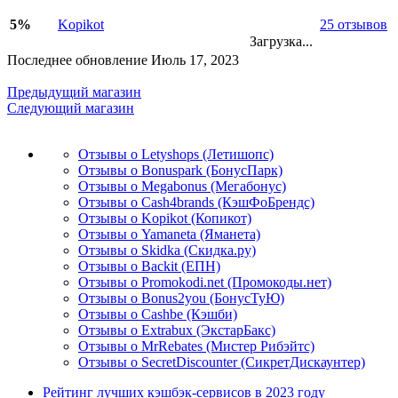
5%
Kopikot
25 отзывов
Загрузка...
Последнее обновление Июль 17, 2023
Предыдущий магазин
Следующий магазин
Отзывы о Letyshops (Летишопс)
Отзывы о Bonuspark (БонусПарк)
Отзывы о Megabonus (Мегабонус)
Отзывы о Cash4brands (КэшФоБрендс)
Отзывы о Kopikot (Копикот)
Отзывы о Yamaneta (Яманета)
Отзывы о Skidka (Скидка.ру)
Отзывы о Backit (ЕПН)
Отзывы о Promokodi.net (Промокоды.нет)
Отзывы о Bonus2you (БонусТуЮ)
Отзывы о Cashbe (Кэшби)
Отзывы о Extrabux (ЭкстарБакс)
Отзывы о MrRebates (Мистер Рибэйтс)
Отзывы о SecretDiscounter (СикретДискаунтер)
Рейтинг лучших кэшбэк-сервисов в 2023 году