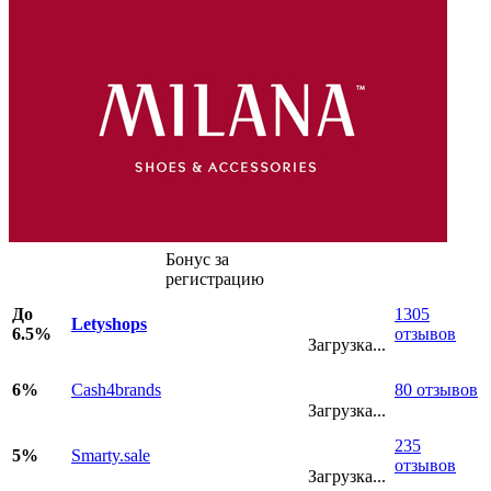
Бонус за
регистрацию
До
1305
Letyshops
6.5%
отзывов
Загрузка...
6%
Cash4brands
80 отзывов
Загрузка...
235
5%
Smarty.sale
отзывов
Загрузка...