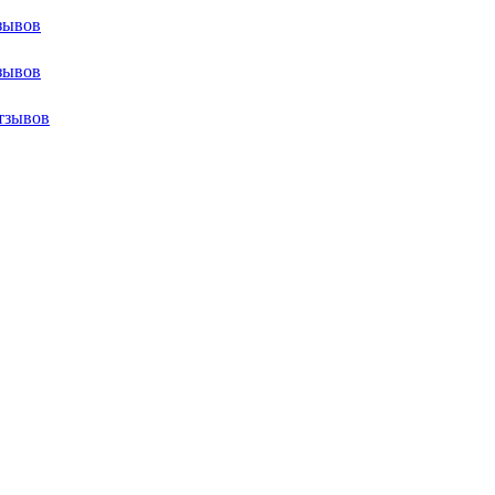
зывов
зывов
тзывов