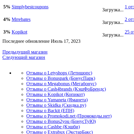
5%
Simplybestcoupons
1 от
Загрузка...
4%
Mrrebates
2 от
Загрузка...
3%
Kopikot
25 о
Загрузка...
Последнее обновление Июль 17, 2023
Предыдущий магазин
Следующий магазин
Отзывы о Letyshops (Летишопс)
Отзывы о Bonuspark (БонусПарк)
Отзывы о Megabonus (Мегабонус)
Отзывы о Cash4brands (КэшФоБрендс)
Отзывы о Kopikot (Копикот)
Отзывы о Yamaneta (Яманета)
Отзывы о Skidka (Скидка.ру)
Отзывы о Backit (ЕПН)
Отзывы о Promokodi.net (Промокоды.нет)
Отзывы о Bonus2you (БонусТуЮ)
Отзывы о Cashbe (Кэшби)
Отзывы о Extrabux (ЭкстарБакс)