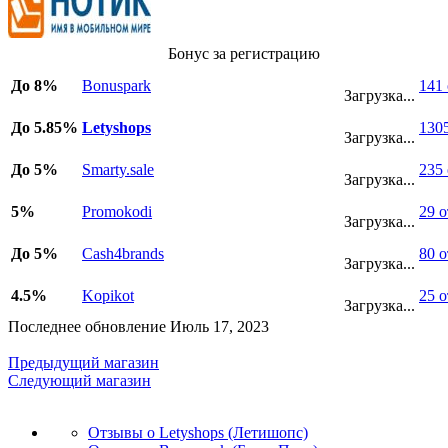
Бонус за регистрацию
До 8%
Bonuspark
141
Загрузка...
До 5.85%
Letyshops
130
Загрузка...
До 5%
Smarty.sale
235
Загрузка...
5%
Promokodi
29 
Загрузка...
До 5%
Cash4brands
80 
Загрузка...
4.5%
Kopikot
25 
Загрузка...
Последнее обновление Июль 17, 2023
Предыдущий магазин
Следующий магазин
Отзывы о Letyshops (Летишопс)