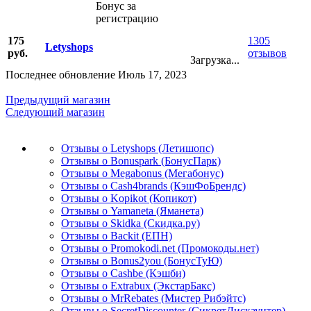
Бонус за
регистрацию
175
1305
Letyshops
руб.
отзывов
Загрузка...
Последнее обновление Июль 17, 2023
Предыдущий магазин
Следующий магазин
Отзывы о Letyshops (Летишопс)
Отзывы о Bonuspark (БонусПарк)
Отзывы о Megabonus (Мегабонус)
Отзывы о Cash4brands (КэшФоБрендс)
Отзывы о Kopikot (Копикот)
Отзывы о Yamaneta (Яманета)
Отзывы о Skidka (Скидка.ру)
Отзывы о Backit (ЕПН)
Отзывы о Promokodi.net (Промокоды.нет)
Отзывы о Bonus2you (БонусТуЮ)
Отзывы о Cashbe (Кэшби)
Отзывы о Extrabux (ЭкстарБакс)
Отзывы о MrRebates (Мистер Рибэйтс)
Отзывы о SecretDiscounter (СикретДискаунтер)