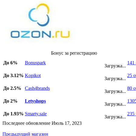
Бонус за регистрацию
До 6%
Bonuspark
141
Загрузка...
До 3.12%
Kopikot
25 
Загрузка...
До 2.5%
Cash4brands
80 
Загрузка...
До 2%
Letyshops
130
Загрузка...
До 1.93%
Smarty.sale
235
Загрузка...
Последнее обновление Июль 17, 2023
Предыдущий магазин