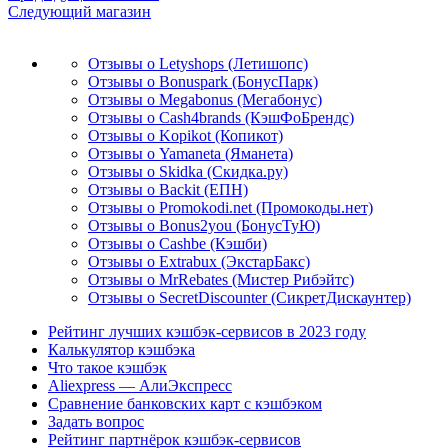
Следующий магазин
Отзывы о Letyshops (Летишопс)
Отзывы о Bonuspark (БонусПарк)
Отзывы о Megabonus (Мегабонус)
Отзывы о Cash4brands (КэшФоБрендс)
Отзывы о Kopikot (Копикот)
Отзывы о Yamaneta (Яманета)
Отзывы о Skidka (Скидка.ру)
Отзывы о Backit (ЕПН)
Отзывы о Promokodi.net (Промокоды.нет)
Отзывы о Bonus2you (БонусТуЮ)
Отзывы о Cashbe (Кэшби)
Отзывы о Extrabux (ЭкстарБакс)
Отзывы о MrRebates (Мистер Рибэйтс)
Отзывы о SecretDiscounter (СикретДискаунтер)
Рейтинг лучших кэшбэк-сервисов в 2023 году
Калькулятор кэшбэка
Что такое кэшбэк
Aliexpress — АлиЭкспресс
Сравнение банковских карт с кэшбэком
Задать вопрос
Рейтинг партнёрок кэшбэк-сервисов