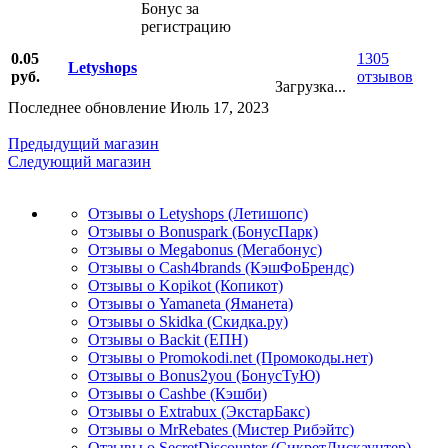
Бонус за
регистрацию
0.05
1305
Letyshops
руб.
отзывов
Загрузка...
Последнее обновление Июль 17, 2023
Предыдущий магазин
Следующий магазин
Отзывы о Letyshops (Летишопс)
Отзывы о Bonuspark (БонусПарк)
Отзывы о Megabonus (Мегабонус)
Отзывы о Cash4brands (КэшФоБрендс)
Отзывы о Kopikot (Копикот)
Отзывы о Yamaneta (Яманета)
Отзывы о Skidka (Скидка.ру)
Отзывы о Backit (ЕПН)
Отзывы о Promokodi.net (Промокоды.нет)
Отзывы о Bonus2you (БонусТуЮ)
Отзывы о Cashbe (Кэшби)
Отзывы о Extrabux (ЭкстарБакс)
Отзывы о MrRebates (Мистер Рибэйтс)
Отзывы о SecretDiscounter (СикретДискаунтер)