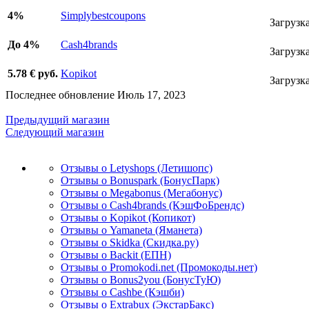
4%
Simplybestcoupons
Загрузка
До 4%
Cash4brands
Загрузка
5.78 € руб.
Kopikot
Загрузка
Последнее обновление Июль 17, 2023
Предыдущий магазин
Следующий магазин
Отзывы о Letyshops (Летишопс)
Отзывы о Bonuspark (БонусПарк)
Отзывы о Megabonus (Мегабонус)
Отзывы о Cash4brands (КэшФоБрендс)
Отзывы о Kopikot (Копикот)
Отзывы о Yamaneta (Яманета)
Отзывы о Skidka (Скидка.ру)
Отзывы о Backit (ЕПН)
Отзывы о Promokodi.net (Промокоды.нет)
Отзывы о Bonus2you (БонусТуЮ)
Отзывы о Cashbe (Кэшби)
Отзывы о Extrabux (ЭкстарБакс)