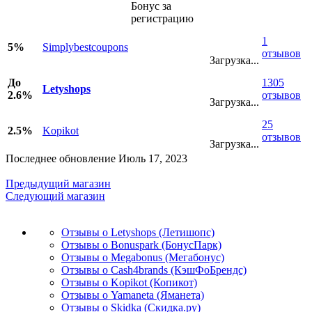
Бонус за
регистрацию
1
5%
Simplybestcoupons
отзывов
Загрузка...
До
1305
Letyshops
2.6%
отзывов
Загрузка...
25
2.5%
Kopikot
отзывов
Загрузка...
Последнее обновление Июль 17, 2023
Предыдущий магазин
Следующий магазин
Отзывы о Letyshops (Летишопс)
Отзывы о Bonuspark (БонусПарк)
Отзывы о Megabonus (Мегабонус)
Отзывы о Cash4brands (КэшФоБрендс)
Отзывы о Kopikot (Копикот)
Отзывы о Yamaneta (Яманета)
Отзывы о Skidka (Скидка.ру)