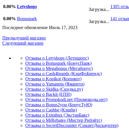
0.00%
Letyshops
1305 отз
Загрузка...
0.00%
Bonuspark
141 отзы
Загрузка...
Последнее обновление Июль 17, 2023
Предыдущий магазин
Следующий магазин
Отзывы о Letyshops (Летишопс)
Отзывы о Bonuspark (БонусПарк)
Отзывы о Megabonus (Мегабонус)
Отзывы о Cash4brands (КэшФоБрендс)
Отзывы о Kopikot (Копикот)
Отзывы о Yamaneta (Яманета)
Отзывы о Skidka (Скидка.ру)
Отзывы о Backit (ЕПН)
Отзывы о Promokodi.net (Промокоды.нет)
Отзывы о Bonus2you (БонусТуЮ)
Отзывы о Cashbe (Кэшби)
Отзывы о Extrabux (ЭкстарБакс)
Отзывы о MrRebates (Мистер Рибэйтс)
Отзывы о SecretDiscounter (СикретДискаунтер)