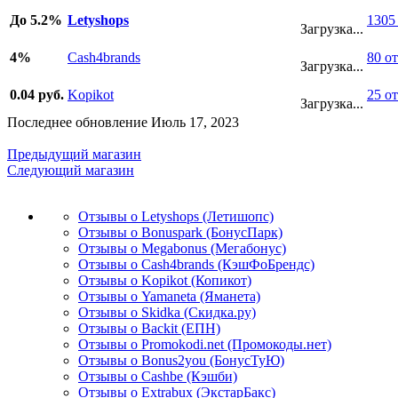
До 5.2%
Letyshops
1305
Загрузка...
4%
Cash4brands
80 о
Загрузка...
0.04 руб.
Kopikot
25 о
Загрузка...
Последнее обновление Июль 17, 2023
Предыдущий магазин
Следующий магазин
Отзывы о Letyshops (Летишопс)
Отзывы о Bonuspark (БонусПарк)
Отзывы о Megabonus (Мегабонус)
Отзывы о Cash4brands (КэшФоБрендс)
Отзывы о Kopikot (Копикот)
Отзывы о Yamaneta (Яманета)
Отзывы о Skidka (Скидка.ру)
Отзывы о Backit (ЕПН)
Отзывы о Promokodi.net (Промокоды.нет)
Отзывы о Bonus2you (БонусТуЮ)
Отзывы о Cashbe (Кэшби)
Отзывы о Extrabux (ЭкстарБакс)