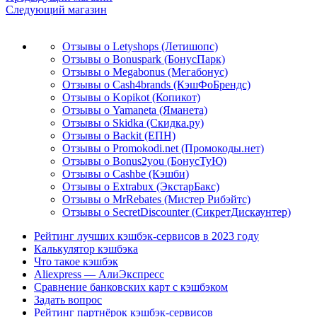
Следующий магазин
Отзывы о Letyshops (Летишопс)
Отзывы о Bonuspark (БонусПарк)
Отзывы о Megabonus (Мегабонус)
Отзывы о Cash4brands (КэшФоБрендс)
Отзывы о Kopikot (Копикот)
Отзывы о Yamaneta (Яманета)
Отзывы о Skidka (Скидка.ру)
Отзывы о Backit (ЕПН)
Отзывы о Promokodi.net (Промокоды.нет)
Отзывы о Bonus2you (БонусТуЮ)
Отзывы о Cashbe (Кэшби)
Отзывы о Extrabux (ЭкстарБакс)
Отзывы о MrRebates (Мистер Рибэйтс)
Отзывы о SecretDiscounter (СикретДискаунтер)
Рейтинг лучших кэшбэк-сервисов в 2023 году
Калькулятор кэшбэка
Что такое кэшбэк
Aliexpress — АлиЭкспресс
Сравнение банковских карт с кэшбэком
Задать вопрос
Рейтинг партнёрок кэшбэк-сервисов