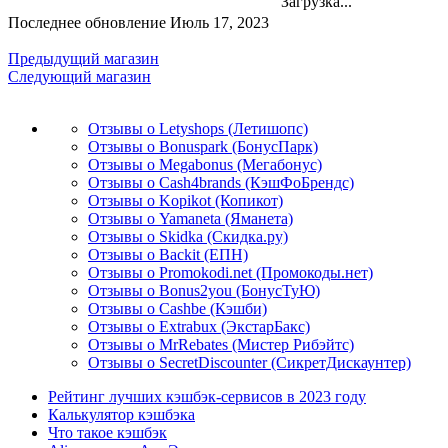
Загрузка...
Последнее обновление Июль 17, 2023
Предыдущий магазин
Следующий магазин
Отзывы о Letyshops (Летишопс)
Отзывы о Bonuspark (БонусПарк)
Отзывы о Megabonus (Мегабонус)
Отзывы о Cash4brands (КэшФоБрендс)
Отзывы о Kopikot (Копикот)
Отзывы о Yamaneta (Яманета)
Отзывы о Skidka (Скидка.ру)
Отзывы о Backit (ЕПН)
Отзывы о Promokodi.net (Промокоды.нет)
Отзывы о Bonus2you (БонусТуЮ)
Отзывы о Cashbe (Кэшби)
Отзывы о Extrabux (ЭкстарБакс)
Отзывы о MrRebates (Мистер Рибэйтс)
Отзывы о SecretDiscounter (СикретДискаунтер)
Рейтинг лучших кэшбэк-сервисов в 2023 году
Калькулятор кэшбэка
Что такое кэшбэк