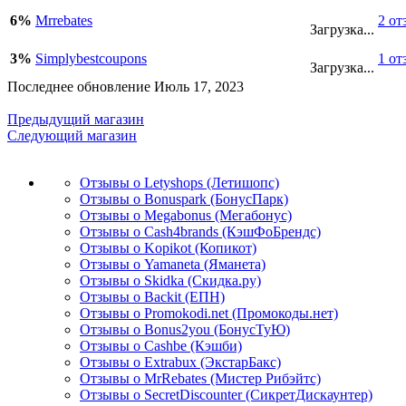
6%
Mrrebates
2 от
Загрузка...
3%
Simplybestcoupons
1 от
Загрузка...
Последнее обновление Июль 17, 2023
Предыдущий магазин
Следующий магазин
Отзывы о Letyshops (Летишопс)
Отзывы о Bonuspark (БонусПарк)
Отзывы о Megabonus (Мегабонус)
Отзывы о Cash4brands (КэшФоБрендс)
Отзывы о Kopikot (Копикот)
Отзывы о Yamaneta (Яманета)
Отзывы о Skidka (Скидка.ру)
Отзывы о Backit (ЕПН)
Отзывы о Promokodi.net (Промокоды.нет)
Отзывы о Bonus2you (БонусТуЮ)
Отзывы о Cashbe (Кэшби)
Отзывы о Extrabux (ЭкстарБакс)
Отзывы о MrRebates (Мистер Рибэйтс)
Отзывы о SecretDiscounter (СикретДискаунтер)