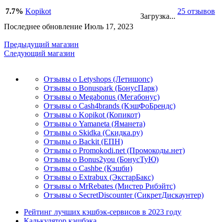
7.7%
Kopikot
25 отзывов
Загрузка...
Последнее обновление Июль 17, 2023
Предыдущий магазин
Следующий магазин
Отзывы о Letyshops (Летишопс)
Отзывы о Bonuspark (БонусПарк)
Отзывы о Megabonus (Мегабонус)
Отзывы о Cash4brands (КэшФоБрендс)
Отзывы о Kopikot (Копикот)
Отзывы о Yamaneta (Яманета)
Отзывы о Skidka (Скидка.ру)
Отзывы о Backit (ЕПН)
Отзывы о Promokodi.net (Промокоды.нет)
Отзывы о Bonus2you (БонусТуЮ)
Отзывы о Cashbe (Кэшби)
Отзывы о Extrabux (ЭкстарБакс)
Отзывы о MrRebates (Мистер Рибэйтс)
Отзывы о SecretDiscounter (СикретДискаунтер)
Рейтинг лучших кэшбэк-сервисов в 2023 году
Калькулятор кэшбэка