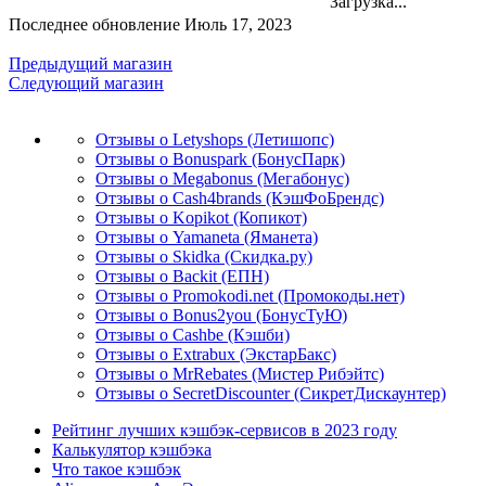
Загрузка...
Последнее обновление Июль 17, 2023
Предыдущий магазин
Следующий магазин
Отзывы о Letyshops (Летишопс)
Отзывы о Bonuspark (БонусПарк)
Отзывы о Megabonus (Мегабонус)
Отзывы о Cash4brands (КэшФоБрендс)
Отзывы о Kopikot (Копикот)
Отзывы о Yamaneta (Яманета)
Отзывы о Skidka (Скидка.ру)
Отзывы о Backit (ЕПН)
Отзывы о Promokodi.net (Промокоды.нет)
Отзывы о Bonus2you (БонусТуЮ)
Отзывы о Cashbe (Кэшби)
Отзывы о Extrabux (ЭкстарБакс)
Отзывы о MrRebates (Мистер Рибэйтс)
Отзывы о SecretDiscounter (СикретДискаунтер)
Рейтинг лучших кэшбэк-сервисов в 2023 году
Калькулятор кэшбэка
Что такое кэшбэк