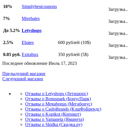
10%
Simplybestcoupons
Загрузка..
7%
Mrrebates
Загрузка..
До 5.2%
Letyshops
Загрузка..
2.5%
Ebates
600 рублей (10$)
Загрузка..
0.05 руб.
Extrabux
350 рублей (5$)
Загрузка..
Последнее обновление Июль 17, 2023
Предыдущий магазин
Следующий магазин
Отзывы о Letyshops (Летишопс)
Отзывы о Bonuspark (БонусПарк)
Отзывы о Megabonus (Мегабонус)
Отзывы о Cash4brands (КэшФоБрендс)
Отзывы о Kopikot (Копикот)
Отзывы о Yamaneta (Яманета)
Отзывы о Skidka (Скидка.ру)